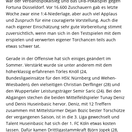
war der Verbandspokalsieg und das DFB-Pokalspiel gegen
Fortuna Düsseldorf. Vor 16.600 Zuschauern gab es letzte
Woche zwar eine 1:4-Niederlage, aber auch viel Applaus
und Zuspruch für eine couragierte Vorstellung. Auch die
nach eigener Einschätzung sehr gute Vorbereitung stimmt
zuversichtlich, wenn man sich in den Testspielen mit dem
erspielen und verwerten eigener Torchancen teils auch
etwas schwer tat.
Gerade in der Offensive hat sich einiges geändert im
Sommer. Verstärkt wurde sie unter anderem mit dem
höherklassig erfahrenen Törles Knöll (24,
Bundesligaeinsätze für den HSV, Nürnberg und Wehen-
Wiesbaden), den vielseitigen Christian Derflinger (28) und
den Wuppertaler Leistungsträger Semir Saric (24). Bei den
Abgängen stechen die beiden Mittelfeldspieler Tunay Deniz
und Denis Huseinbasic hervor. Deniz, mit 12 Treffern
zusammen mit Mittelstürmer Dejan Bozic bester Torschütze
der vergangenen Saison, ist in die 3. Liga gewechselt und
Talent Huseinbasic hat sich der 1. FC Köln etwas kosten
lassen. Dafür kamen Drittligastammkraft Björn Jopek (28,