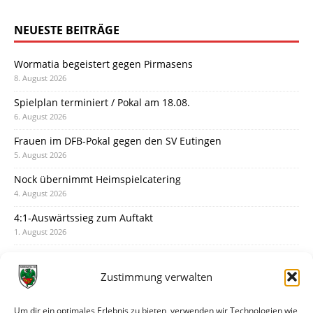
NEUESTE BEITRÄGE
Wormatia begeistert gegen Pirmasens
8. August 2026
Spielplan terminiert / Pokal am 18.08.
6. August 2026
Frauen im DFB-Pokal gegen den SV Eutingen
5. August 2026
Nock übernimmt Heimspielcatering
4. August 2026
4:1-Auswärtssieg zum Auftakt
1. August 2026
Pokal: Wormatia muss zu Schott Mainz
31. Juli 2026
Zustimmung verwalten
Wormatia trauert um Jürgen Dinger
30. Juli 2026
Um dir ein optimales Erlebnis zu bieten, verwenden wir Technologien wie