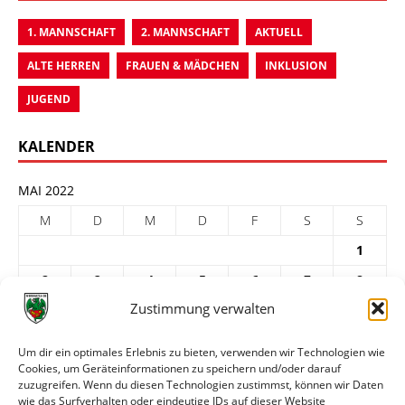
1. MANNSCHAFT
2. MANNSCHAFT
AKTUELL
ALTE HERREN
FRAUEN & MÄDCHEN
INKLUSION
JUGEND
KALENDER
MAI 2022
M
D
M
D
F
S
S
1
2
3
4
5
6
7
8
Zustimmung verwalten
9
10
11
12
13
14
15
16
17
18
19
20
21
22
Um dir ein optimales Erlebnis zu bieten, verwenden wir Technologien wie
Cookies, um Geräteinformationen zu speichern und/oder darauf
23
24
25
26
27
28
29
zuzugreifen. Wenn du diesen Technologien zustimmst, können wir Daten
30
31
wie das Surfverhalten oder eindeutige IDs auf dieser Website