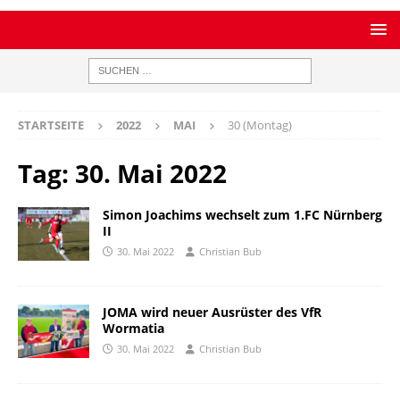
STARTSEITE
2022
MAI
30 (Montag)
Tag:
30. Mai 2022
Simon Joachims wechselt zum 1.FC Nürnberg
II
30. Mai 2022
Christian Bub
JOMA wird neuer Ausrüster des VfR
Wormatia
30. Mai 2022
Christian Bub