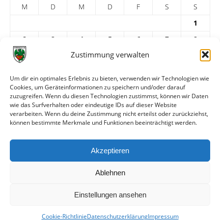
M
D
M
D
F
S
S
1
2
3
4
5
6
7
8
Zustimmung verwalten
9
10
11
12
13
14
15
16
17
18
19
20
21
22
Um dir ein optimales Erlebnis zu bieten, verwenden wir Technologien wie
Cookies, um Geräteinformationen zu speichern und/oder darauf
23
24
25
26
27
28
29
zuzugreifen. Wenn du diesen Technologien zustimmst, können wir Daten
30
31
wie das Surfverhalten oder eindeutige IDs auf dieser Website
verarbeiten. Wenn du deine Zustimmung nicht erteilst oder zurückziehst,
« Apr.
Juni »
können bestimmte Merkmale und Funktionen beeinträchtigt werden.
ARCHIV
Akzeptieren
Ablehnen
Einstellungen ansehen
Cookie-Richtlinie
Datenschutzerklärung
Impressum
© VfR Wormatia Worms