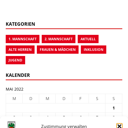
KATEGORIEN
1. MANNSCHAFT
2. MANNSCHAFT
AKTUELL
ALTE HERREN
FRAUEN & MÄDCHEN
INKLUSION
JUGEND
KALENDER
MAI 2022
M
D
M
D
F
S
S
1
2
3
4
5
6
7
8
Zustimmung verwalten
9
10
11
12
13
14
15