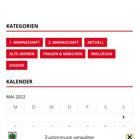
KATEGORIEN
1. MANNSCHAFT
2. MANNSCHAFT
AKTUELL
ALTE HERREN
FRAUEN & MÄDCHEN
INKLUSION
JUGEND
KALENDER
MAI 2022
M
D
M
D
F
S
S
1
2
3
4
5
6
7
8
Zustimmung verwalten
9
10
11
12
13
14
15