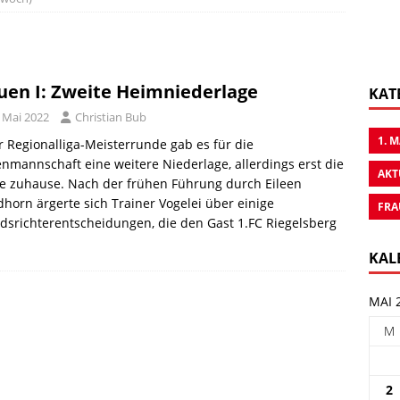
uen I: Zweite Heimniederlage
KAT
. Mai 2022
Christian Bub
1. 
r Regionalliga-Meisterrunde gab es für die
nmannschaft eine weitere Niederlage, allerdings erst die
AKT
e zuhause. Nach der frühen Führung durch Eileen
dhorn ärgerte sich Trainer Vogelei über einige
FRA
dsrichterentscheidungen, die den Gast 1.FC Riegelsberg
KAL
MAI 
M
2