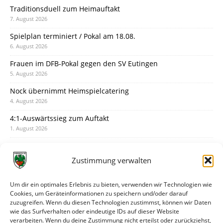
Traditionsduell zum Heimauftakt
7. August 2026
Spielplan terminiert / Pokal am 18.08.
6. August 2026
Frauen im DFB-Pokal gegen den SV Eutingen
5. August 2026
Nock übernimmt Heimspielcatering
4. August 2026
4:1-Auswärtssieg zum Auftakt
1. August 2026
Pokal: Wormatia muss zu Schott Mainz
31. Juli 2026
Zustimmung verwalten
Wormatia trauert um Jürgen Dinger
30. Juli 2026
Um dir ein optimales Erlebnis zu bieten, verwenden wir Technologien wie
Cookies, um Geräteinformationen zu speichern und/oder darauf
Deine Spielminute: 89+1
zuzugreifen. Wenn du diesen Technologien zustimmst, können wir Daten
28. Juli 2026
wie das Surfverhalten oder eindeutige IDs auf dieser Website
verarbeiten. Wenn du deine Zustimmung nicht erteilst oder zurückziehst,