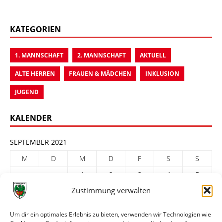
KATEGORIEN
1. MANNSCHAFT
2. MANNSCHAFT
AKTUELL
ALTE HERREN
FRAUEN & MÄDCHEN
INKLUSION
JUGEND
KALENDER
SEPTEMBER 2021
M
D
M
D
F
S
S
1
2
3
4
5
Zustimmung verwalten
6
7
8
9
10
11
12
13
14
15
16
17
18
19
Um dir ein optimales Erlebnis zu bieten, verwenden wir Technologien wie