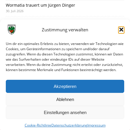
Wormatia trauert um Jürgen Dinger
30. Juli 2026
Deine Spielminute: 89+1
28. Juli 2026
Zustimmung verwalten
Neuer Rückensponsor
28. Juli 2026
Um dir ein optimales Erlebnis zu bieten, verwenden wir Technologien wie
Cookies, um Geräteinformationen zu speichern und/oder darauf
Neue Podcast-Folge: So tickt Björn!
zuzugreifen. Wenn du diesen Technologien zustimmst, können wir Daten
27. Juli 2026
wie das Surfverhalten oder eindeutige IDs auf dieser Website
verarbeiten. Wenn du deine Zustimmung nicht erteilst oder zurückziehst,
Eindrücke vom Stadionfest
können bestimmte Merkmale und Funktionen beeinträchtigt werden.
27. Juli 2026
Unterhaltsamer Abschlusstest mit später Niederlage
Akzeptieren
25. Juli 2026
Ablehnen
Einstellungen ansehen
Cookie-Richtlinie
Datenschutzerklärung
Impressum
© VfR Wormatia Worms