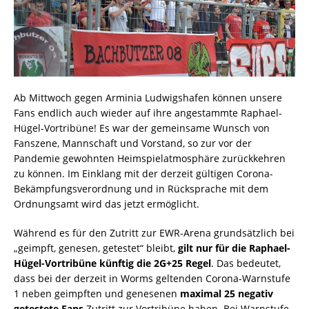
Ab Mittwoch gegen Arminia Ludwigshafen können unsere
Fans endlich auch wieder auf ihre angestammte Raphael-
Hügel-Vortribüne! Es war der gemeinsame Wunsch von
Fanszene, Mannschaft und Vorstand, so zur vor der
Pandemie gewohnten Heimspielatmosphäre zurückkehren
zu können. Im Einklang mit der derzeit gültigen Corona-
Bekämpfungsverordnung und in Rücksprache mit dem
Ordnungsamt wird das jetzt ermöglicht.
Während es für den Zutritt zur EWR-Arena grundsätzlich bei
„geimpft, genesen, getestet“ bleibt,
gilt nur für die Raphael-
Hügel-Vortribüne künftig die 2G+25 Regel
. Das bedeutet,
dass bei der derzeit in Worms geltenden Corona-Warnstufe
1 neben geimpften und genesenen
maximal 25 negativ
getestete Fans
Zutritt zur Vortribüne haben. Bei Warnstufe