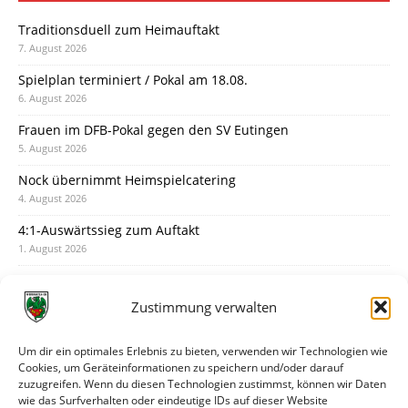
Traditionsduell zum Heimauftakt
7. August 2026
Spielplan terminiert / Pokal am 18.08.
6. August 2026
Frauen im DFB-Pokal gegen den SV Eutingen
5. August 2026
Nock übernimmt Heimspielcatering
4. August 2026
4:1-Auswärtssieg zum Auftakt
1. August 2026
Pokal: Wormatia muss zu Schott Mainz
31. Juli 2026
Zustimmung verwalten
Wormatia trauert um Jürgen Dinger
30. Juli 2026
Um dir ein optimales Erlebnis zu bieten, verwenden wir Technologien wie
Cookies, um Geräteinformationen zu speichern und/oder darauf
Deine Spielminute: 89+1
zuzugreifen. Wenn du diesen Technologien zustimmst, können wir Daten
28. Juli 2026
wie das Surfverhalten oder eindeutige IDs auf dieser Website