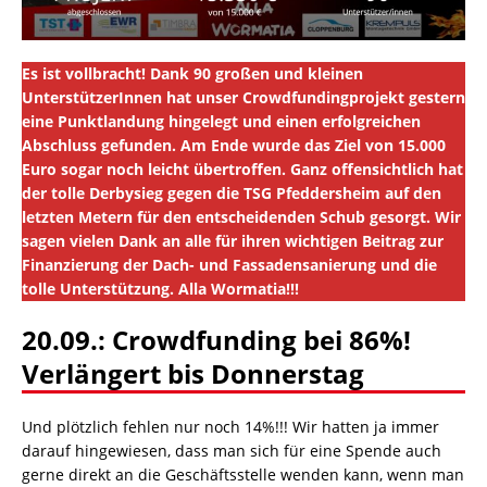
Es ist vollbracht! Dank 90 großen und kleinen
UnterstützerInnen hat unser Crowdfundingprojekt gestern
eine Punktlandung hingelegt und einen erfolgreichen
Abschluss gefunden. Am Ende wurde das Ziel von 15.000
Euro sogar noch leicht übertroffen. Ganz offensichtlich hat
der tolle Derbysieg gegen die TSG Pfeddersheim auf den
letzten Metern für den entscheidenden Schub gesorgt. Wir
sagen vielen Dank an alle für ihren wichtigen Beitrag zur
Finanzierung der Dach- und Fassadensanierung und die
tolle Unterstützung. Alla Wormatia!!!
20.09.: Crowdfunding bei 86%!
Verlängert bis Donnerstag
Und plötzlich fehlen nur noch 14%!!! Wir hatten ja immer
darauf hingewiesen, dass man sich für eine Spende auch
gerne direkt an die Geschäftsstelle wenden kann, wenn man