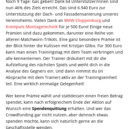
Noch 9 Tage: Gas geben! Dank 64 Unterstützer/innen sind
nun 46% des Ziels erreicht. Das sind 6.940 Euro zur
Unterstützung der Dach- und Fassadensanierung unseres
Vereinsheims. Vielen Dank an
BMW Cloppenburg
und
Krempuls Montagetechnik
für je 500 Euro! Einige neue
Prämien sind dazu gekommen, darunter eine Reihe von
älteren Matchworn-Trikots. Eine ganz besondere Prämie ist
der Blick hinter die Kulissen mit Kristjan Glibo. Für 300 Euro
kann man einen Trainingstag mit dem Team verbringen und
alle kennenlernen. Der Trainer diskutiert mit dir die
Aufstellung des nächsten Spiels und weiht dich in die
Analyse des Gegners ein. Und dann nimmst du (in
Absprache mit dem Trainer) aktiv an der Trainingseinheit
teil. Eine wirklich einmalige Gelegenheit!
Wer keine Prämie wählt und stattdessen einen freien Betrag
spendet, kann nach erfolgreichem Ende der Aktion auf
Wunsch eine
Spendenquittung
erhalten. Und wer das
Crowdfunding gar nicht nutzen, aber dennoch etwas
spenden möchte, kann sich natürlich gerne an die
Geschäftsstelle wenden.