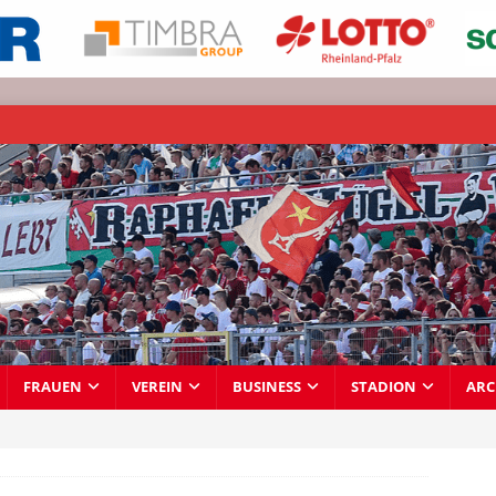
FRAUEN
VEREIN
BUSINESS
STADION
ARC