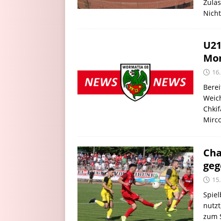
Zulas
Nich
U21
Mom
16
Berei
Weich
Chkif
Mirco
Cha
geg
15
Spiel
nutzt
zum 