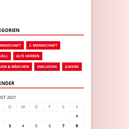
EGORIEN
MANNSCHAFT
2. MANNSCHAFT
UELL
ALTE HERREN
UEN & MÄDCHEN
INKLUSION
JUGEND
ENDER
ST 2021
D
M
D
F
S
S
1
3
4
5
6
7
8