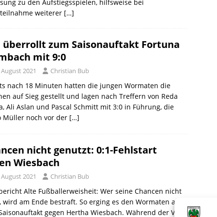
sung zu den Aufstiegsspielen, hilfsweise bei
tteilnahme weiterer
[…]
 überrollt zum Saisonauftakt Fortuna
bach mit 9:0
. August 2021
Christian Bub
ts nach 18 Minuten hatten die jungen Wormaten die
en auf Sieg gestellt und lagen nach Treffern von Reda
a, Ali Aslan und Pascal Schmitt mit 3:0 in Führung, die
 Müller noch vor der
[…]
ncen nicht genutzt: 0:1-Fehlstart
en Wiesbach
. August 2021
Christian Bub
bericht Alte Fußballerweisheit: Wer seine Chancen nicht
, wird am Ende bestraft. So erging es den Wormaten auch
Saisonauftakt gegen Hertha Wiesbach. Während der VfR