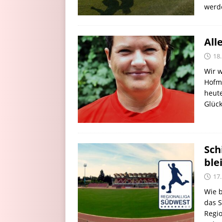
werd
All
18
Wir w
Hofma
heute
Glüc
Sch
ble
17
Wie b
das S
Regio