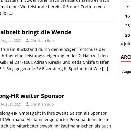
Blitzstart mit zwei Toren nach Standards stand es nach
9
 mal einer Viertelstunde bereits 0:3 dank Treffern von
elle
[…]
16
23
Halbzeit bringt die Wende
30
. August 2021
Christian Bub
« Juli
 frühem Rückstand durch den einzigen Torschuss der
 bringt eine Leistungssteigerung in der 2. Halbzeit den
ARC
 Gibriel Darkaoui, Adrian Kireski und Reda Chkifa treffen
:1-Sieg gegen die SV Elversberg II. Spielbericht Wie
[…]
ong-HR weiter Sponsor
. August 2021
Christian Bub
elong-HR GmbH geht in ihre zweite Saison als Sponsor
fR Wormatia. Als familiengeführter Personaldienstleister
ttelt sie Mitarbeiter sowohl im kaufmännischen als auch