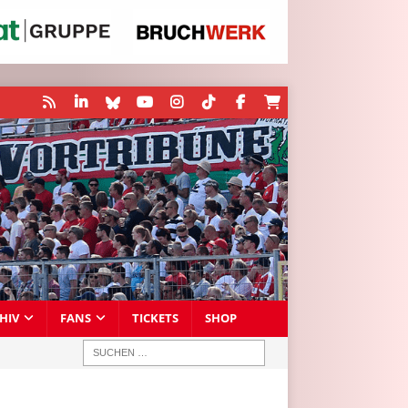
HIV
FANS
TICKETS
SHOP