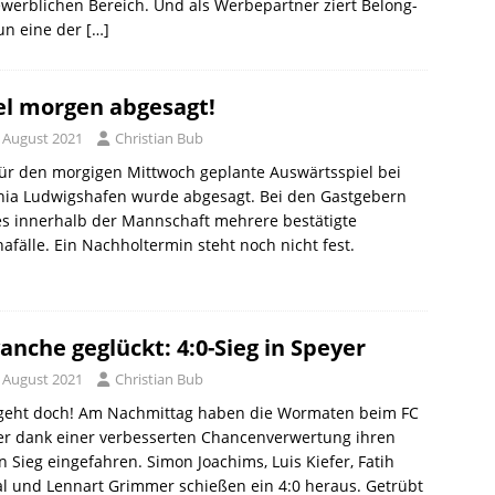
werblichen Bereich. Und als Werbepartner ziert Belong-
un eine der
[…]
el morgen abgesagt!
. August 2021
Christian Bub
ür den morgigen Mittwoch geplante Auswärtsspiel bei
nia Ludwigshafen wurde abgesagt. Bei den Gastgebern
es innerhalb der Mannschaft mehrere bestätigte
afälle. Ein Nachholtermin steht noch nicht fest.
anche geglückt: 4:0-Sieg in Speyer
. August 2021
Christian Bub
, geht doch! Am Nachmittag haben die Wormaten beim FC
er dank einer verbesserten Chancenverwertung ihren
n Sieg eingefahren. Simon Joachims, Luis Kiefer, Fatih
l und Lennart Grimmer schießen ein 4:0 heraus. Getrübt