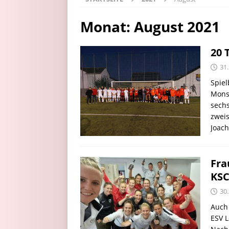
Monat:
August 2021
20 
31
Spiel
Mons
sechs
zweis
Joach
Fra
KS
30
Auch
ESV L