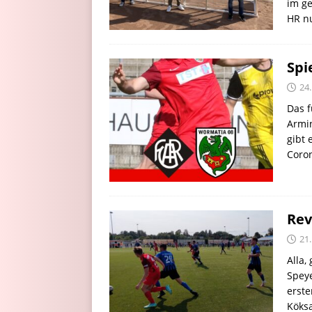
im ge
HR n
Spi
24
Das f
Armi
gibt 
Coron
Rev
21
Alla
Spey
erste
Köksa