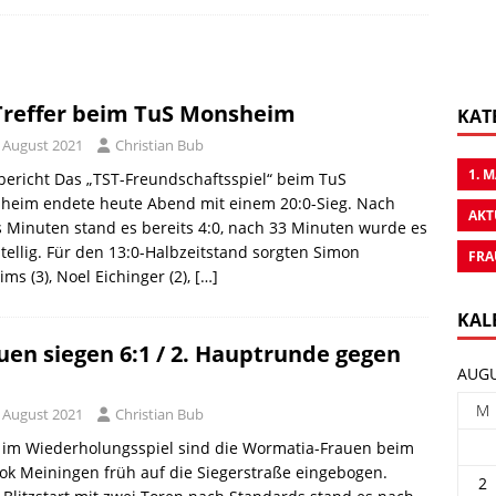
Treffer beim TuS Monsheim
KAT
. August 2021
Christian Bub
1. 
bericht Das „TST-Freundschaftsspiel“ beim TuS
heim endete heute Abend mit einem 20:0-Sieg. Nach
AKT
 Minuten stand es bereits 4:0, nach 33 Minuten wurde es
tellig. Für den 13:0-Halbzeitstand sorgten Simon
FRA
ims (3), Noel Eichinger (2),
[…]
KAL
uen siegen 6:1 / 2. Hauptrunde gegen
AUGU
C
M
. August 2021
Christian Bub
 im Wiederholungsspiel sind die Wormatia-Frauen beim
ok Meiningen früh auf die Siegerstraße eingebogen.
2