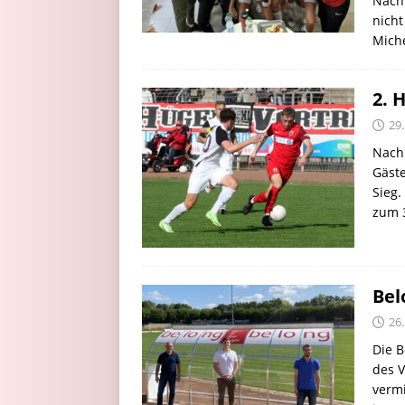
Nach 
nicht
Mich
2. 
29
Nach
Gäste
Sieg.
zum 3
Bel
26
Die B
des V
vermi