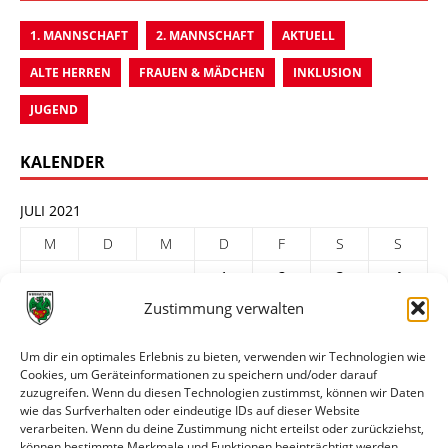
1. MANNSCHAFT
2. MANNSCHAFT
AKTUELL
ALTE HERREN
FRAUEN & MÄDCHEN
INKLUSION
JUGEND
KALENDER
JULI 2021
M
D
M
D
F
S
S
1
2
3
4
Zustimmung verwalten
5
6
7
8
9
10
11
12
13
14
15
16
17
18
Um dir ein optimales Erlebnis zu bieten, verwenden wir Technologien wie
Cookies, um Geräteinformationen zu speichern und/oder darauf
19
20
21
22
23
24
25
zuzugreifen. Wenn du diesen Technologien zustimmst, können wir Daten
26
27
28
29
30
31
wie das Surfverhalten oder eindeutige IDs auf dieser Website
verarbeiten. Wenn du deine Zustimmung nicht erteilst oder zurückziehst,
« Juni
Aug. »
können bestimmte Merkmale und Funktionen beeinträchtigt werden.