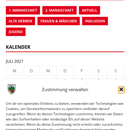
1. MANNSCHAFT
2. MANNSCHAFT
AKTUELL
ALTE HERREN
FRAUEN & MÄDCHEN
INKLUSION
JUGEND
KALENDER
JULI 2021
M
D
M
D
F
S
S
1
2
3
4
Zustimmung verwalten
5
6
7
8
9
10
11
12
13
14
15
16
17
18
Um dir ein optimales Erlebnis zu bieten, verwenden wir Technologien wie
Cookies, um Geräteinformationen zu speichern und/oder darauf
19
20
21
22
23
24
25
zuzugreifen. Wenn du diesen Technologien zustimmst, können wir Daten
26
27
28
29
30
31
wie das Surfverhalten oder eindeutige IDs auf dieser Website
verarbeiten. Wenn du deine Zustimmung nicht erteilst oder zurückziehst,
« Juni
Aug. »
können bestimmte Merkmale und Funktionen beeinträchtigt werden.