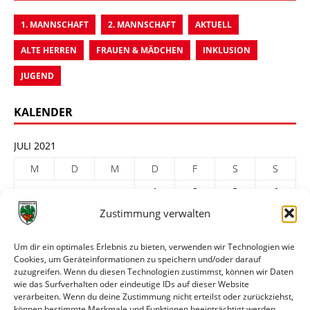
1. MANNSCHAFT
2. MANNSCHAFT
AKTUELL
ALTE HERREN
FRAUEN & MÄDCHEN
INKLUSION
JUGEND
KALENDER
JULI 2021
M
D
M
D
F
S
S
1
2
3
4
Zustimmung verwalten
5
6
7
8
9
10
11
12
13
14
15
16
17
18
Um dir ein optimales Erlebnis zu bieten, verwenden wir Technologien wie
Cookies, um Geräteinformationen zu speichern und/oder darauf
19
20
21
22
23
24
25
zuzugreifen. Wenn du diesen Technologien zustimmst, können wir Daten
26
27
28
29
30
31
wie das Surfverhalten oder eindeutige IDs auf dieser Website
verarbeiten. Wenn du deine Zustimmung nicht erteilst oder zurückziehst,
« Juni
Aug. »
können bestimmte Merkmale und Funktionen beeinträchtigt werden.