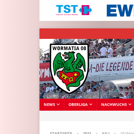
NEWS
OBERLIGA
NACHWUCHS
STARTSEITE
2021
JULI
19 (Mon