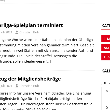
rliga-Spielplan terminiert
KAT
 Juli 2021
Christian Bub
1. 
angene Woche wurde der Rahmenspielplan der Oberliga
stimmung mit den Vereinen genauer terminiert. Gespielt
AKT
erneut in zwei Staffeln mit sich anschließender Auf- und
egsrunde. Die Spiele der Staffel, sozusagen die
FRA
runde, sollen idealerweise
[…]
KAL
zug der Mitgliedsbeiträge
JULI 
 Juli 2021
Christian Bub
M
kurze Info für unsere Vereinsmitglieder: Die Einziehung
itgliedsbeiträge für das 2. Halbjahr erfolgt in den
ten Tagen. Für Rückfragen steht unsere Geschäftsstelle
5
erfügung unter 06241 20 20 0 bzw.