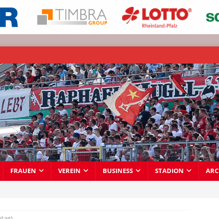
FRAUEN
VEREIN
BUSINESS
STADION
ARC
tag)