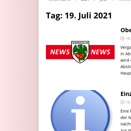
Tag:
19. Juli 2021
Obe
19.
Verg
in Ab
wird 
Absti
Haupt
Ein
19.
Eine 
der M
nächs
zur V