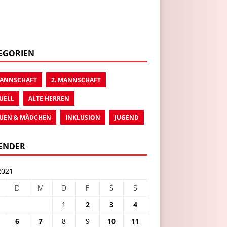
EGORIEN
MANNSCHAFT
2. MANNSCHAFT
UELL
ALTE HERREN
UEN & MÄDCHEN
INKLUSION
JUGEND
ENDER
2021
D
M
D
F
S
S
1
2
3
4
6
7
8
9
10
11