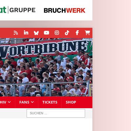
HIV
FANS
TICKETS
SHOP