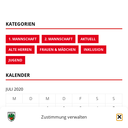
KATEGORIEN
1. MANNSCHAFT
2. MANNSCHAFT
AKTUELL
ALTE HERREN
FRAUEN & MÄDCHEN
INKLUSION
JUGEND
KALENDER
JULI 2020
M
D
M
D
F
S
S
1
2
3
4
5
Zustimmung verwalten
6
7
8
9
10
11
12
13
14
15
16
17
18
19