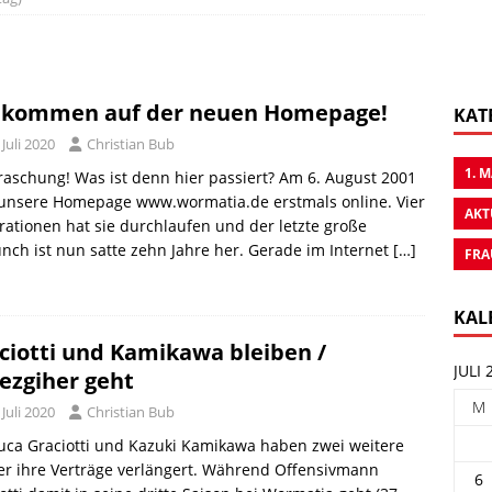
lkommen auf der neuen Homepage!
KAT
 Juli 2020
Christian Bub
1. 
aschung! Was ist denn hier passiert? Am 6. August 2001
 unsere Homepage www.wormatia.de erstmals online. Vier
AKT
ationen hat sie durchlaufen und der letzte große
nch ist nun satte zehn Jahre her. Gerade im Internet
[…]
FRA
KAL
ciotti und Kamikawa bleiben /
JULI 
ezgiher geht
M
 Juli 2020
Christian Bub
uca Graciotti und Kazuki Kamikawa haben zwei weitere
er ihre Verträge verlängert. Während Offensivmann
6