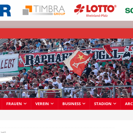
FRAUEN
VEREIN
BUSINESS
STADION
ARC
tag)