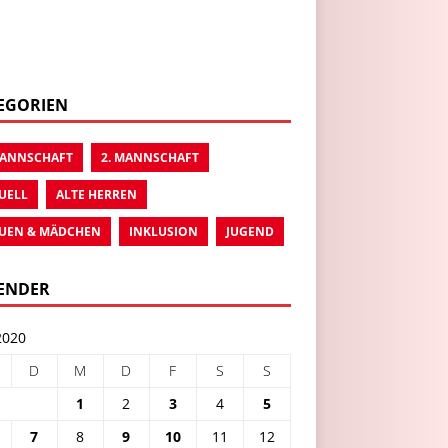
EGORIEN
MANNSCHAFT
2. MANNSCHAFT
UELL
ALTE HERREN
UEN & MÄDCHEN
INKLUSION
JUGEND
ENDER
2020
D
M
D
F
S
S
1
2
3
4
5
7
8
9
10
11
12