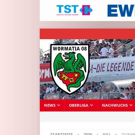
NEWS
OBERLIGA
NACHWUCHS
STARTSEITE
2020
JULI
10 (Frei