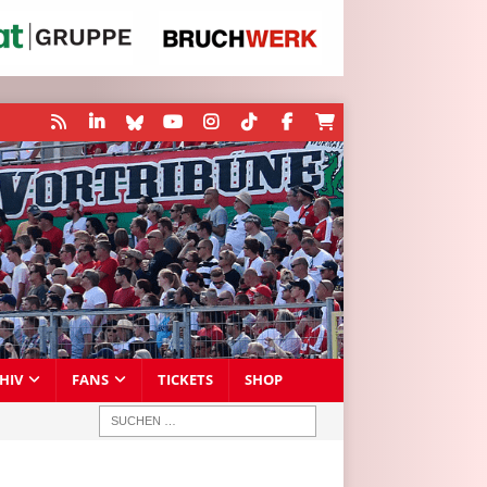
HIV
FANS
TICKETS
SHOP