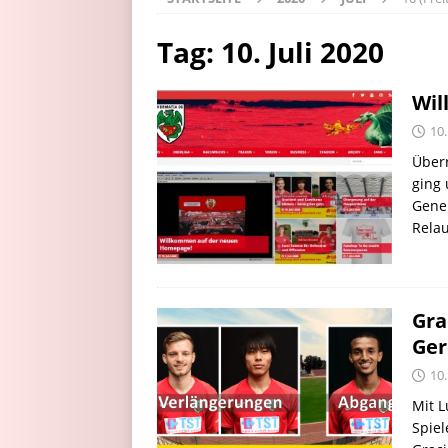
Tag:
10. Juli 2020
Wil
10.
Überr
ging
Gener
Relau
Gra
Ger
10.
Mit L
Spiel