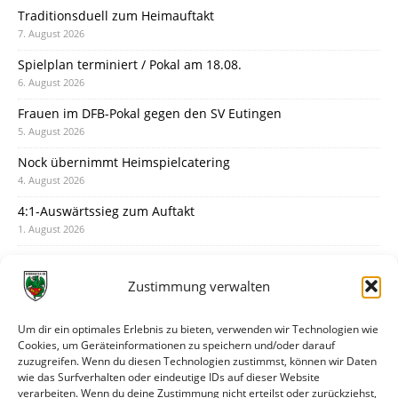
Traditionsduell zum Heimauftakt
7. August 2026
Spielplan terminiert / Pokal am 18.08.
6. August 2026
Frauen im DFB-Pokal gegen den SV Eutingen
5. August 2026
Nock übernimmt Heimspielcatering
4. August 2026
4:1-Auswärtssieg zum Auftakt
1. August 2026
Pokal: Wormatia muss zu Schott Mainz
31. Juli 2026
Zustimmung verwalten
Wormatia trauert um Jürgen Dinger
30. Juli 2026
Um dir ein optimales Erlebnis zu bieten, verwenden wir Technologien wie
Cookies, um Geräteinformationen zu speichern und/oder darauf
Deine Spielminute: 89+1
zuzugreifen. Wenn du diesen Technologien zustimmst, können wir Daten
28. Juli 2026
wie das Surfverhalten oder eindeutige IDs auf dieser Website
verarbeiten. Wenn du deine Zustimmung nicht erteilst oder zurückziehst,