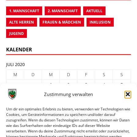
1. MANNSCHAFT
2. MANNSCHAFT
AKTUELL
ALTE HERREN
FRAUEN & MÄDCHEN
INKLUSION
JUGEND
KALENDER
JULI 2020
M
D
M
D
F
S
S
1
2
3
4
5
Zustimmung verwalten
6
7
8
9
10
11
12
13
14
15
16
17
18
19
Um dir ein optimales Erlebnis zu bieten, verwenden wir Technologien wie
Cookies, um Geräteinformationen zu speichern und/oder darauf
20
21
22
23
24
25
26
zuzugreifen. Wenn du diesen Technologien zustimmst, können wir Daten
27
28
29
30
31
wie das Surfverhalten oder eindeutige IDs auf dieser Website
verarbeiten. Wenn du deine Zustimmung nicht erteilst oder zurückziehst,
« Juni
Aug. »
können bestimmte Merkmale und Funktionen beeinträchtigt werden.