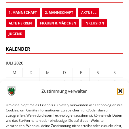
1. MANNSCHAFT
2. MANNSCHAFT
AKTUELL
ALTE HERREN
FRAUEN & MÄDCHEN
INKLUSION
JUGEND
KALENDER
JULI 2020
M
D
M
D
F
S
S
1
2
3
4
5
Zustimmung verwalten
6
7
8
9
10
11
12
13
14
15
16
17
18
19
Um dir ein optimales Erlebnis zu bieten, verwenden wir Technologien wie
Cookies, um Geräteinformationen zu speichern und/oder darauf
20
21
22
23
24
25
26
zuzugreifen. Wenn du diesen Technologien zustimmst, können wir Daten
27
28
29
30
31
wie das Surfverhalten oder eindeutige IDs auf dieser Website
verarbeiten. Wenn du deine Zustimmung nicht erteilst oder zurückziehst,
« Juni
Aug. »