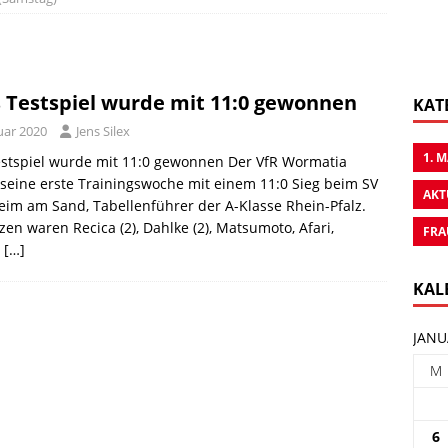
s Testspiel wurde mit 11:0 gewonnen
KAT
uar 2020
Jens Silex
1. 
estspiel wurde mit 11:0 gewonnen Der VfR Wormatia
seine erste Trainingswoche mit einem 11:0 Sieg beim SV
AKT
im am Sand, Tabellenführer der A-Klasse Rhein-Pfalz.
zen waren Recica (2), Dahlke (2), Matsumoto, Afari,
FRA
,
[…]
KAL
JANU
M
6