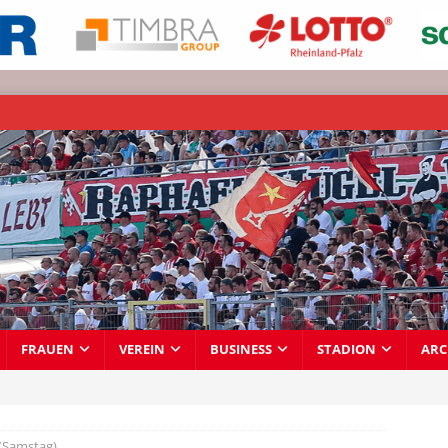
FRAUEN
VEREIN
BUSINESS
STADION
ARC
(Samstag)