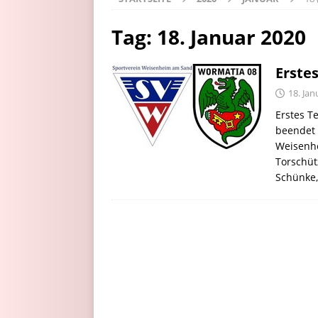
Tag:
18. Januar 2020
Erste
18. Jan
Erstes T
beendet 
Weisenhe
Torschüt
Schünke