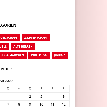
EGORIEN
MANNSCHAFT
2. MANNSCHAFT
UELL
ALTE HERREN
UEN & MÄDCHEN
INKLUSION
JUGEND
ENDER
AR 2020
D
M
D
F
S
S
1
2
3
4
5
7
8
9
10
11
12