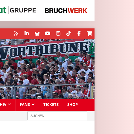
HIV
FANS
TICKETS
SHOP