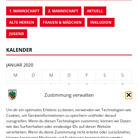
1. MANNSCHAFT
2. MANNSCHAFT
AKTUELL
ALTE HERREN
FRAUEN & MÄDCHEN
INKLUSION
JUGEND
KALENDER
JANUAR 2020
M
D
M
D
F
S
S
1
2
3
4
5
Zustimmung verwalten
6
7
8
9
10
11
12
13
14
15
16
17
18
19
Um dir ein optimales Erlebnis zu bieten, verwenden wir Technologien wie
Cookies, um Geräteinformationen zu speichern und/oder darauf
20
21
22
23
24
25
26
zuzugreifen. Wenn du diesen Technologien zustimmst, können wir Daten
27
28
29
30
31
wie das Surfverhalten oder eindeutige IDs auf dieser Website
verarbeiten. Wenn du deine Zustimmung nicht erteilst oder zurückziehst,
« Dez.
Feb. »
können bestimmte Merkmale und Funktionen beeinträchtigt werden.