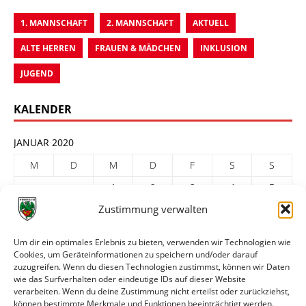
1. MANNSCHAFT
2. MANNSCHAFT
AKTUELL
ALTE HERREN
FRAUEN & MÄDCHEN
INKLUSION
JUGEND
KALENDER
JANUAR 2020
M
D
M
D
F
S
S
1
2
3
4
5
Zustimmung verwalten
6
7
8
9
10
11
12
13
14
15
16
17
18
19
Um dir ein optimales Erlebnis zu bieten, verwenden wir Technologien wie
20
21
22
23
24
25
26
Cookies, um Geräteinformationen zu speichern und/oder darauf
zuzugreifen. Wenn du diesen Technologien zustimmst, können wir Daten
27
28
29
30
31
wie das Surfverhalten oder eindeutige IDs auf dieser Website
verarbeiten. Wenn du deine Zustimmung nicht erteilst oder zurückziehst,
« Dez.
Feb. »
können bestimmte Merkmale und Funktionen beeinträchtigt werden.