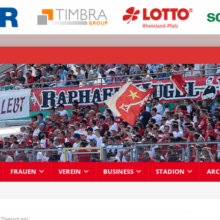
FRAUEN
VEREIN
BUSINESS
STADION
ARC
(Dienstag)