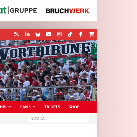
HIV
FANS
TICKETS
SHOP