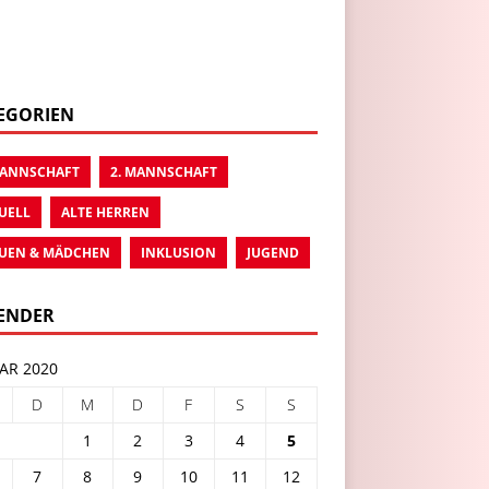
EGORIEN
MANNSCHAFT
2. MANNSCHAFT
UELL
ALTE HERREN
UEN & MÄDCHEN
INKLUSION
JUGEND
ENDER
AR 2020
D
M
D
F
S
S
1
2
3
4
5
7
8
9
10
11
12