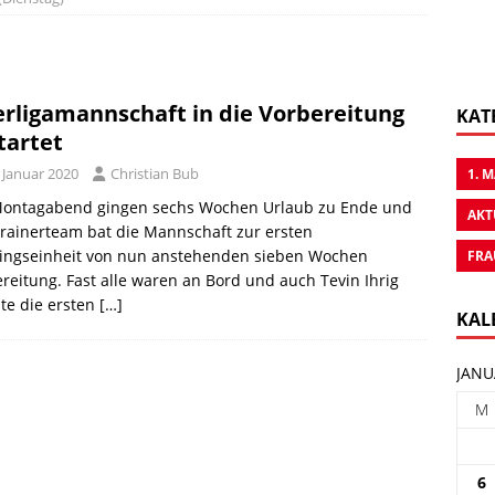
rligamannschaft in die Vorbereitung
KAT
tartet
 Januar 2020
Christian Bub
1. 
ontagabend gingen sechs Wochen Urlaub zu Ende und
AKT
rainerteam bat die Mannschaft zur ersten
ningseinheit von nun anstehenden sieben Wochen
FRA
reitung. Fast alle waren an Bord und auch Tevin Ihrig
te die ersten
[…]
KAL
JANU
M
6