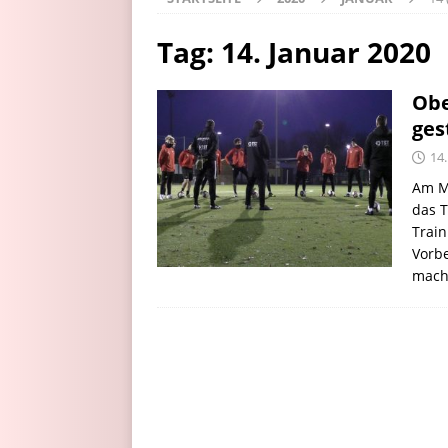
Tag:
14. Januar 2020
Obe
ges
14.
Am M
das T
Trai
Vorbe
mach