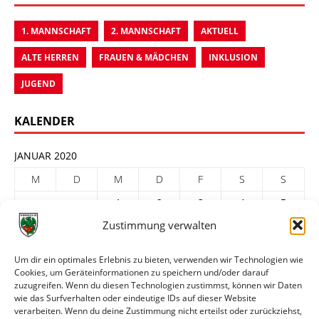
1. MANNSCHAFT
2. MANNSCHAFT
AKTUELL
ALTE HERREN
FRAUEN & MÄDCHEN
INKLUSION
JUGEND
KALENDER
JANUAR 2020
M
D
M
D
F
S
S
1
2
3
4
5
Zustimmung verwalten
6
7
8
9
10
11
12
13
14
15
16
17
18
19
Um dir ein optimales Erlebnis zu bieten, verwenden wir Technologien wie
Cookies, um Geräteinformationen zu speichern und/oder darauf
20
21
22
23
24
25
26
zuzugreifen. Wenn du diesen Technologien zustimmst, können wir Daten
27
28
29
30
31
wie das Surfverhalten oder eindeutige IDs auf dieser Website
verarbeiten. Wenn du deine Zustimmung nicht erteilst oder zurückziehst,
« Dez.
Feb. »