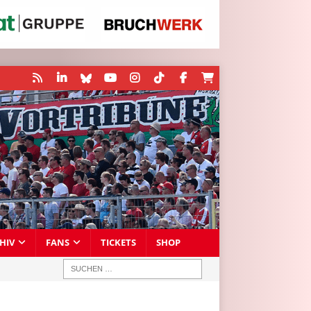
HIV
FANS
TICKETS
SHOP