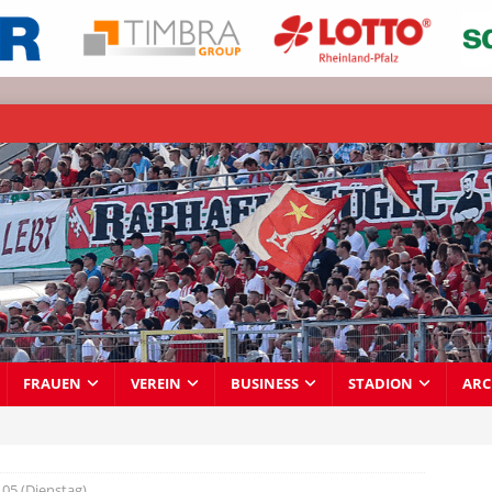
FRAUEN
VEREIN
BUSINESS
STADION
ARC
05 (Dienstag)