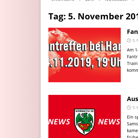
Tag:
5. November 20
Fan
5.
Am 1
Fantr
Train
komme
Aus
5.
Ein s
Samst
kamen
frühe