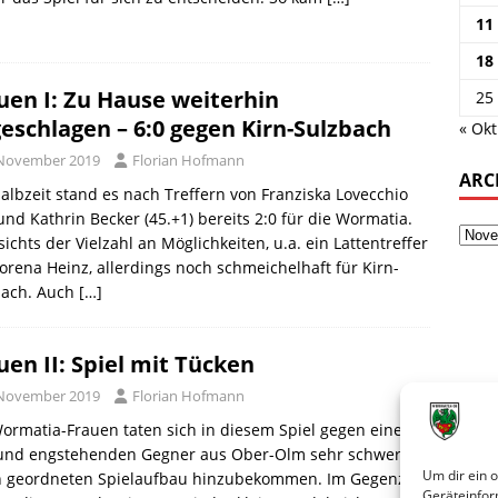
11
18
uen I: Zu Hause weiterhin
25
eschlagen – 6:0 gegen Kirn-Sulzbach
« Okt
 November 2019
Florian Hofmann
ARC
albzeit stand es nach Treffern von Franziska Lovecchio
 und Kathrin Becker (45.+1) bereits 2:0 für die Wormatia.
ichts der Vielzahl an Möglichkeiten, u.a. ein Lattentreffer
orena Heinz, allerdings noch schmeichelhaft für Kirn-
bach. Auch
[…]
uen II: Spiel mit Tücken
 November 2019
Florian Hofmann
ormatia-Frauen taten sich in diesem Spiel gegen einen
- und engstehenden Gegner aus Ober-Olm sehr schwer,
Um dir ein 
n geordneten Spielaufbau hinzubekommen. Im Gegenzug
Geräteinfor