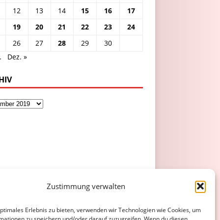
12
13
14
15
16
17
19
20
21
22
23
24
26
27
28
29
30
.
Dez. »
HIV
Zustimmung verwalten
optimales Erlebnis zu bieten, verwenden wir Technologien wie Cookies, um
mationen zu speichern und/oder darauf zuzugreifen. Wenn du diesen