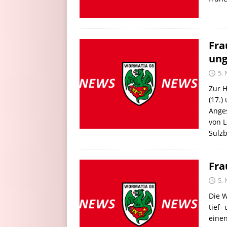
Fra
ung
5.
Zur H
(17.)
Anges
von L
Sulz
Fra
5.
Die W
tief
eine