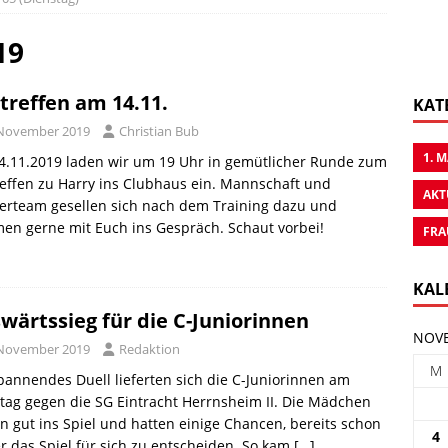
19
treffen am 14.11.
KAT
 November 2019
Christian Bub
1. 
4.11.2019 laden wir um 19 Uhr in gemütlicher Runde zum
effen zu Harry ins Clubhaus ein. Mannschaft und
AKT
erteam gesellen sich nach dem Training dazu und
n gerne mit Euch ins Gespräch. Schaut vorbei!
FRA
KAL
wärtssieg für die C-Juniorinnen
NOVE
 November 2019
Redaktion
M
pannendes Duell lieferten sich die C-Juniorinnen am
ag gegen die SG Eintracht Herrnsheim II. Die Mädchen
 gut ins Spiel und hatten einige Chancen, bereits schon
4
r das Spiel für sich zu entscheiden. So kam
[…]