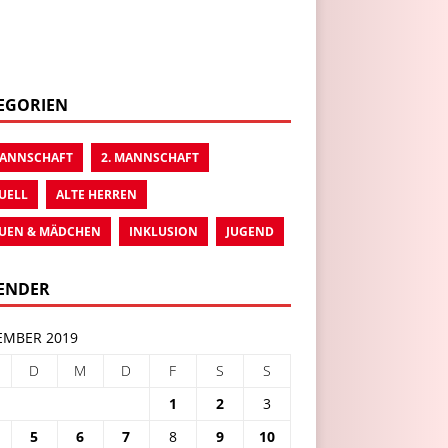
EGORIEN
MANNSCHAFT
2. MANNSCHAFT
UELL
ALTE HERREN
UEN & MÄDCHEN
INKLUSION
JUGEND
ENDER
MBER 2019
D
M
D
F
S
S
1
2
3
5
6
7
8
9
10