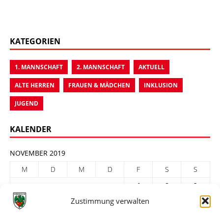
KATEGORIEN
1. MANNSCHAFT
2. MANNSCHAFT
AKTUELL
ALTE HERREN
FRAUEN & MÄDCHEN
INKLUSION
JUGEND
KALENDER
NOVEMBER 2019
M
D
M
D
F
S
S
1
2
3
Zustimmung verwalten
4
5
6
7
8
9
10
11
12
13
14
15
16
17