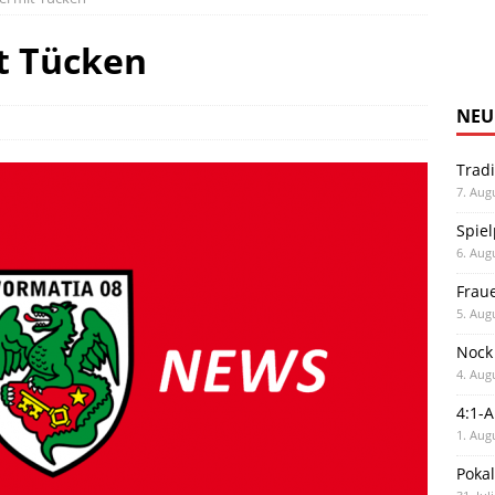
it Tücken
NEU
Trad
7. Aug
Spiel
6. Aug
Frau
5. Aug
Nock
4. Aug
4:1-
1. Aug
Poka