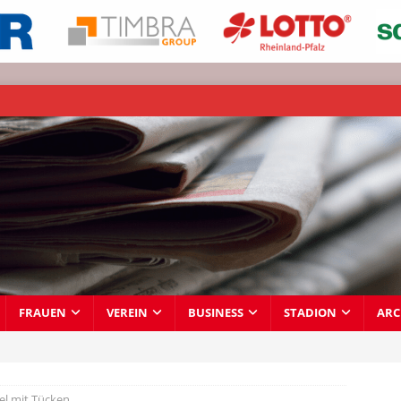
FRAUEN
VEREIN
BUSINESS
STADION
ARC
iel mit Tücken