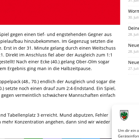
31. Jul
Worm
30. Jul
Dein
Spiel gegen einen tief- und engstehenden Gegner aus
28. Jul
Spielaufbau hinzubekommen. Im Gegenzug setzten die
Neue
. Erst in der 31. Minute gelang durch einen Weitschuss
28. Jul
1. Direkt im Anschluss fiel aber der Ausgleich zum 1:1
stellt! Nach einer Ecke (40.) gelang Ober-Olm sogar
Neue 
sem Ergebnis ging man in die Halbzeitpause.
27. Jul
pelpack (48., 70.) endlich der Ausgleich und sogar die
.) setzte noch einen drauf zum 2:4-Endstand. Ein Spiel,
, gegen vermeintlich schwächere Mannschaften einfach
d Tabellenplatz 3 erreicht. Mund abputzen, Fehler
h mehr Konzentration angehen, dann sind wir wieder in
Um dir ein 
Geräteinfor