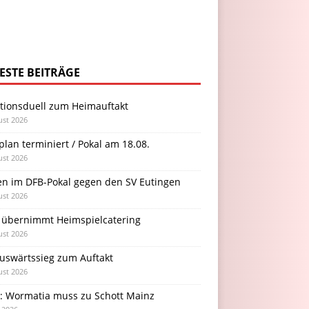
ESTE BEITRÄGE
itionsduell zum Heimauftakt
ust 2026
plan terminiert / Pokal am 18.08.
ust 2026
en im DFB-Pokal gegen den SV Eutingen
ust 2026
 übernimmt Heimspielcatering
ust 2026
Auswärtssieg zum Auftakt
ust 2026
l: Wormatia muss zu Schott Mainz