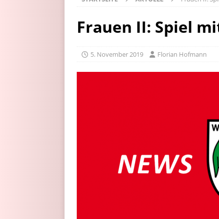
Frauen II: Spiel m
5. November 2019
Florian Hofmann