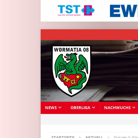
NEWS
OBERLIGA
NACHWUCHS
STARTSEITE
AKTUELL
Frauen II: Sp