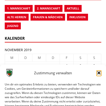
1. MANNSCHAFT
2. MANNSCHAFT
AKTUELL
ALTE HERREN
FRAUEN & MÄDCHEN
INKLUSION
JUGEND
KALENDER
NOVEMBER 2019
M
D
M
D
F
S
S
1
2
3
Zustimmung verwalten
4
5
6
7
8
9
10
11
12
13
14
15
16
17
Um dir ein optimales Erlebnis zu bieten, verwenden wir Technologien wie
Cookies, um Geräteinformationen zu speichern und/oder darauf
18
19
20
21
22
23
24
zuzugreifen. Wenn du diesen Technologien zustimmst, können wir Daten
25
26
27
28
29
30
wie das Surfverhalten oder eindeutige IDs auf dieser Website
verarbeiten. Wenn du deine Zustimmung nicht erteilst oder zurückziehst,
« Okt.
Dez. »
können bestimmte Merkmale und Funktionen beeinträchtigt werden.