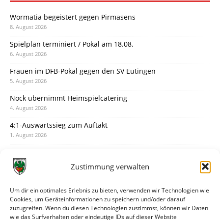
Wormatia begeistert gegen Pirmasens
8. August 2026
Spielplan terminiert / Pokal am 18.08.
6. August 2026
Frauen im DFB-Pokal gegen den SV Eutingen
5. August 2026
Nock übernimmt Heimspielcatering
4. August 2026
4:1-Auswärtssieg zum Auftakt
1. August 2026
Pokal: Wormatia muss zu Schott Mainz
31. Juli 2026
Zustimmung verwalten
Wormatia trauert um Jürgen Dinger
30. Juli 2026
Um dir ein optimales Erlebnis zu bieten, verwenden wir Technologien wie
Cookies, um Geräteinformationen zu speichern und/oder darauf
Deine Spielminute: 89+1
zuzugreifen. Wenn du diesen Technologien zustimmst, können wir Daten
28. Juli 2026
wie das Surfverhalten oder eindeutige IDs auf dieser Website