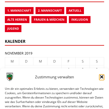
1. MANNSCHAFT
2. MANNSCHAFT
AKTUELL
ALTE HERREN
FRAUEN & MÄDCHEN
INKLUSION
JUGEND
KALENDER
NOVEMBER 2019
M
D
M
D
F
S
S
1
2
3
Zustimmung verwalten
4
5
6
7
8
9
10
11
12
13
14
15
16
17
Um dir ein optimales Erlebnis zu bieten, verwenden wir Technologien wie
Cookies, um Geräteinformationen zu speichern und/oder darauf
18
19
20
21
22
23
24
zuzugreifen. Wenn du diesen Technologien zustimmst, können wir Daten
25
26
27
28
29
30
wie das Surfverhalten oder eindeutige IDs auf dieser Website
verarbeiten. Wenn du deine Zustimmung nicht erteilst oder zurückziehst,
« Okt.
Dez. »