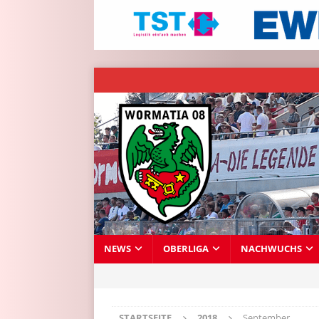
NEWS
OBERLIGA
NACHWUCHS
STARTSEITE
2018
September