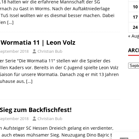
.18 hatten wir die erfahrene Mannschaft der SG
10
rnach zu Gast in Worms. Nach der Auftaktniederlage
TuS Issel wollten wir es diesmal besser machen. Dabei
17
den
[…]
24
« Aug
 Wormatia 11 | Leon Volz
ARC
 September 2018
Christian Bub
er Serie "Die Wormatia 11" stellen wir die Spieler des
llen Kaders vor. Bereits in der C-Jugend spielte Leon Volz
Saison für unsere Wormatia. Danach zog er mit 13 Jahren
zuhause aus,
[…]
 Sieg zum Backfischfest!
 September 2018
Christian Bub
 Aufsteiger SC Hessen Dreieich gelang ein verdienter,
 auch etwas mühsamer Sieg. Neuzugang Dino Bajric traf