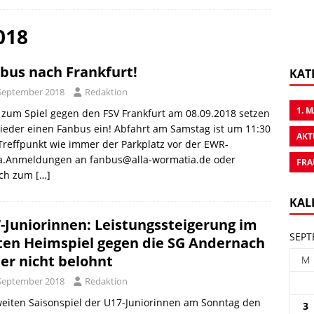
018
bus nach Frankfurt!
KAT
 September 2018
Redaktion
1. 
zum Spiel gegen den FSV Frankfurt am 08.09.2018 setzen
ieder einen Fanbus ein! Abfahrt am Samstag ist um 11:30
AKT
Treffpunkt wie immer der Parkplatz vor der EWR-
a.Anmeldungen an fanbus@alla-wormatia.de oder
FRA
ach zum
[…]
KAL
-Juniorinnen: Leistungssteigerung im
SEPT
ten Heimspiel gegen die SG Andernach
der nicht belohnt
M
 September 2018
Redaktion
eiten Saisonspiel der U17-Juniorinnen am Sonntag den
3