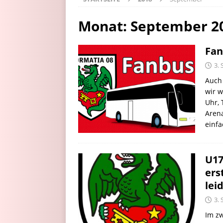
Monat:
September 2
Fan
3.
Auch 
wir w
Uhr, 
Aren
einf
U17
ers
lei
3.
Im zw