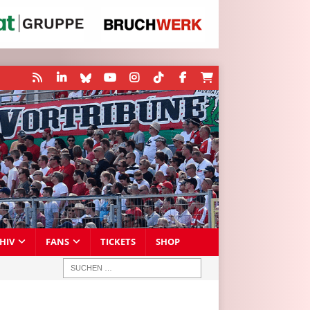
HIV
FANS
TICKETS
SHOP