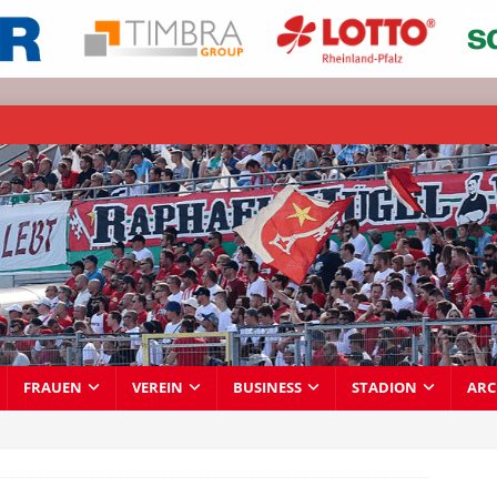
FRAUEN
VEREIN
BUSINESS
STADION
ARC