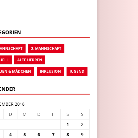
EGORIEN
MANNSCHAFT
2. MANNSCHAFT
UELL
ALTE HERREN
UEN & MÄDCHEN
INKLUSION
JUGEND
ENDER
EMBER 2018
D
M
D
F
S
S
1
2
4
5
6
7
8
9