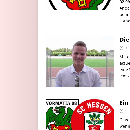
02.09
Ande
beim 
stan
Die
3.
Mit d
aktue
eine 
von 
Ein
1.
Gegen
wenn