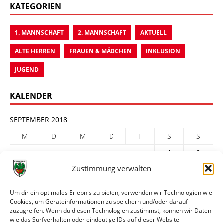
KATEGORIEN
1. MANNSCHAFT
2. MANNSCHAFT
AKTUELL
ALTE HERREN
FRAUEN & MÄDCHEN
INKLUSION
JUGEND
KALENDER
SEPTEMBER 2018
M
D
M
D
F
S
S
1
2
Zustimmung verwalten
3
4
5
6
7
8
9
10
11
12
13
14
15
16
Um dir ein optimales Erlebnis zu bieten, verwenden wir Technologien wie
Cookies, um Geräteinformationen zu speichern und/oder darauf
17
18
19
20
21
22
23
zuzugreifen. Wenn du diesen Technologien zustimmst, können wir Daten
24
25
26
27
28
29
30
wie das Surfverhalten oder eindeutige IDs auf dieser Website