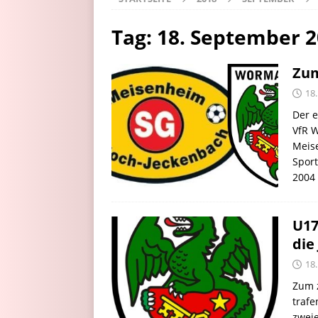
Tag:
18. September 
Zum
18
Der e
VfR 
Meis
Sport
2004 
U17
die
18
Zum z
trafe
zwei