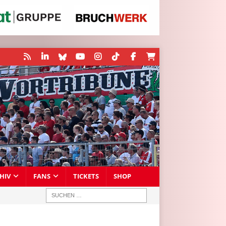
HIV
FANS
TICKETS
SHOP