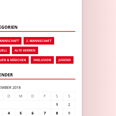
EGORIEN
MANNSCHAFT
2. MANNSCHAFT
UELL
ALTE HERREN
UEN & MÄDCHEN
INKLUSION
JUGEND
ENDER
EMBER 2018
D
M
D
F
S
S
1
2
4
5
6
7
8
9