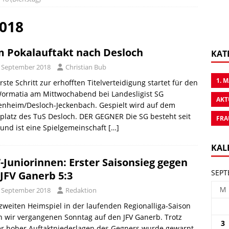
2018
 Pokalauftakt nach Desloch
KAT
. September 2018
Christian Bub
1. 
rste Schritt zur erhofften Titelverteidigung startet für den
Wormatia am Mittwochabend bei Landesligist SG
AKT
enheim/Desloch-Jeckenbach. Gespielt wird auf dem
platz des TuS Desloch. DER GEGNER Die SG besteht seit
FRA
und ist eine Spielgemeinschaft
[…]
KAL
-Juniorinnen: Erster Saisonsieg gegen
SEPT
 JFV Ganerb 5:3
M
. September 2018
Redaktion
weiten Heimspiel in der laufenden Regionalliga-Saison
n wir vergangenen Sonntag auf den JFV Ganerb. Trotz
3
er hoher Auftaktniederlagen des Gegners wurde gewarnt,