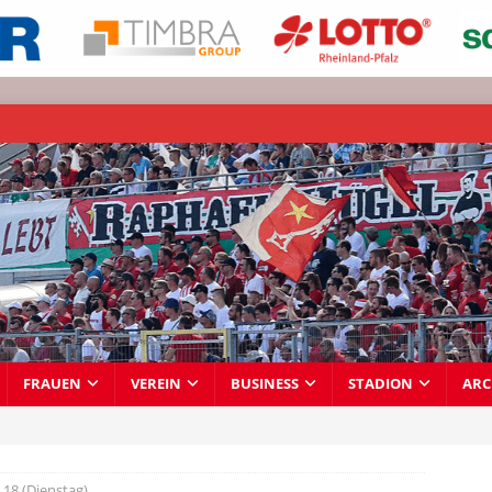
FRAUEN
VEREIN
BUSINESS
STADION
ARC
18 (Dienstag)