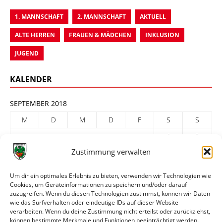
1. MANNSCHAFT
2. MANNSCHAFT
AKTUELL
ALTE HERREN
FRAUEN & MÄDCHEN
INKLUSION
JUGEND
KALENDER
SEPTEMBER 2018
M
D
M
D
F
S
S
1
2
Zustimmung verwalten
3
4
5
6
7
8
9
10
11
12
13
14
15
16
Um dir ein optimales Erlebnis zu bieten, verwenden wir Technologien wie
17
18
19
20
21
22
23
Cookies, um Geräteinformationen zu speichern und/oder darauf
zuzugreifen. Wenn du diesen Technologien zustimmst, können wir Daten
24
25
26
27
28
29
30
wie das Surfverhalten oder eindeutige IDs auf dieser Website
verarbeiten. Wenn du deine Zustimmung nicht erteilst oder zurückziehst,
« Aug.
Okt. »
können bestimmte Merkmale und Funktionen beeinträchtigt werden.