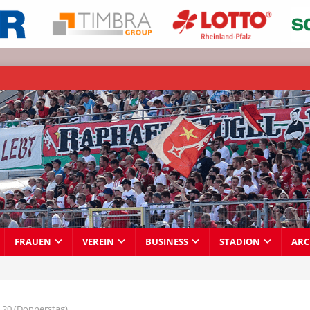
FRAUEN
VEREIN
BUSINESS
STADION
ARC
20 (Donnerstag)