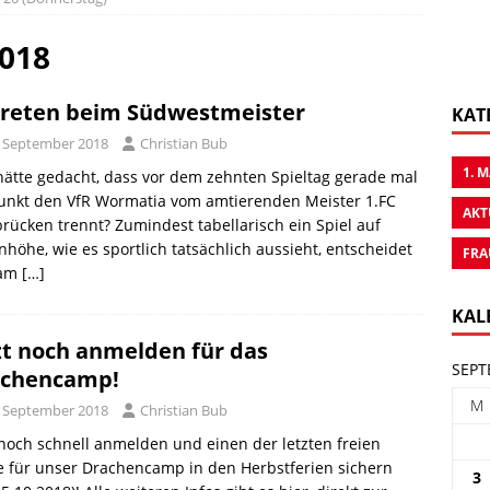
2018
reten beim Südwestmeister
KAT
. September 2018
Christian Bub
1. 
ätte gedacht, dass vor dem zehnten Spieltag gerade mal
Punkt den VfR Wormatia vom amtierenden Meister 1.FC
AKT
rücken trennt? Zumindest tabellarisch ein Spiel auf
höhe, wie es sportlich tatsächlich aussieht, entscheidet
FRA
 am
[…]
KAL
zt noch anmelden für das
SEPT
achencamp!
M
. September 2018
Christian Bub
 noch schnell anmelden und einen der letzten freien
e für unser Drachencamp in den Herbstferien sichern
3