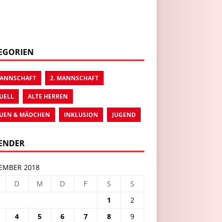
EGORIEN
MANNSCHAFT
2. MANNSCHAFT
UELL
ALTE HERREN
UEN & MÄDCHEN
INKLUSION
JUGEND
ENDER
EMBER 2018
D
M
D
F
S
S
1
2
4
5
6
7
8
9