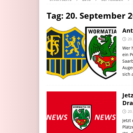
Tag:
20. September 
Ant
20
Wer h
ein 
Saarb
Augen
sich
Jet
Dr
20
Jetzt
Plätz