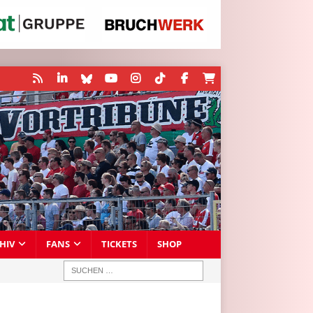
HIV
FANS
TICKETS
SHOP