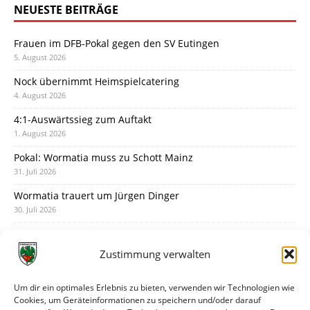
NEUESTE BEITRÄGE
Frauen im DFB-Pokal gegen den SV Eutingen
5. August 2026
Nock übernimmt Heimspielcatering
4. August 2026
4:1-Auswärtssieg zum Auftakt
1. August 2026
Pokal: Wormatia muss zu Schott Mainz
31. Juli 2026
Wormatia trauert um Jürgen Dinger
30. Juli 2026
Deine Spielminute: 89+1
28. Juli 2026
Zustimmung verwalten
Neuer Rückensponsor
28. Juli 2026
Um dir ein optimales Erlebnis zu bieten, verwenden wir Technologien wie
Cookies, um Geräteinformationen zu speichern und/oder darauf
Neue Podcast-Folge: So tickt Björn!