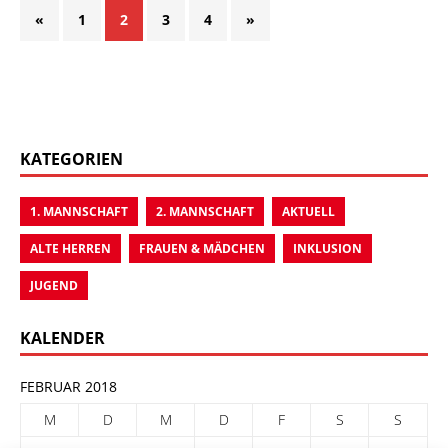
«
1
2
3
4
»
KATEGORIEN
1. MANNSCHAFT
2. MANNSCHAFT
AKTUELL
ALTE HERREN
FRAUEN & MÄDCHEN
INKLUSION
JUGEND
KALENDER
FEBRUAR 2018
M
D
M
D
F
S
S