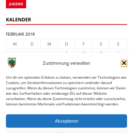
JUGEND
KALENDER
FEBRUAR 2018
M
D
M
D
F
S
S
1
2
3
4
Zustimmung verwalten
5
6
7
8
9
10
11
12
13
14
15
16
17
18
Um dir ein optimales Erlebnis zu bieten, verwenden wir Technologien wie
Cookies, um Geräteinformationen zu speichern und/oder darauf
19
20
21
22
23
24
25
zuzugreifen. Wenn du diesen Technologien zustimmst, können wir Daten
26
27
28
wie das Surfverhalten oder eindeutige IDs auf dieser Website
verarbeiten. Wenn du deine Zustimmung nicht erteilst oder zurückziehst,
« Jan.
März »
können bestimmte Merkmale und Funktionen beeinträchtigt werden.
ARCHIV
Akzeptieren