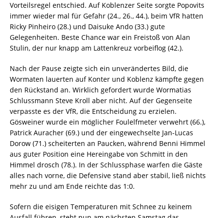
Vorteilsregel entschied. Auf Koblenzer Seite sorgte Popovits
immer wieder mal für Gefahr (24., 26., 44.), beim VfR hatten
Ricky Pinheiro (28.) und Daisuke Ando (33.) gute
Gelegenheiten. Beste Chance war ein Freistoß von Alan
Stulin, der nur knapp am Lattenkreuz vorbeiflog (42.).
Nach der Pause zeigte sich ein unverändertes Bild, die
Wormaten lauerten auf Konter und Koblenz kämpfte gegen
den Rückstand an. Wirklich gefordert wurde Wormatias
Schlussmann Steve Kroll aber nicht. Auf der Gegenseite
verpasste es der VfR, die Entscheidung zu erzielen.
Gösweiner wurde ein möglicher Foulelfmeter verwehrt (66.),
Patrick Auracher (69.) und der eingewechselte Jan-Lucas
Dorow (71.) scheiterten an Paucken, während Benni Himmel
aus guter Position eine Hereingabe von Schmitt in den
Himmel drosch (78.). In der Schlussphase warfen die Gäste
alles nach vorne, die Defensive stand aber stabil, ließ nichts
mehr zu und am Ende reichte das 1:0.
Sofern die eisigen Temperaturen mit Schnee zu keinem
Ausfall führen, steht nun am nächsten Samstag das