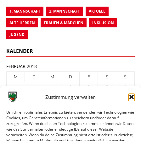
1. MANNSCHAFT
2. MANNSCHAFT
AKTUELL
ALTE HERREN
FRAUEN & MÄDCHEN
INKLUSION
JUGEND
KALENDER
FEBRUAR 2018
M
D
M
D
F
S
S
1
2
3
4
Zustimmung verwalten
5
6
7
8
9
10
11
12
13
14
15
16
17
18
Um dir ein optimales Erlebnis zu bieten, verwenden wir Technologien wie
Cookies, um Geräteinformationen zu speichern und/oder darauf
19
20
21
22
23
24
25
zuzugreifen. Wenn du diesen Technologien zustimmst, können wir Daten
26
27
28
wie das Surfverhalten oder eindeutige IDs auf dieser Website
verarbeiten. Wenn du deine Zustimmung nicht erteilst oder zurückziehst,
« Jan.
März »
können bestimmte Merkmale und Funktionen beeinträchtigt werden.