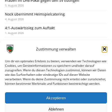
Frauen im DFB-Pokal gegen den SV Eutingen
5. August 2026
Nock übernimmt Heimspielcatering
4. August 2026
4:1-Auswärtssieg zum Auftakt
1. August 2026
Pokal: Wormatia muss zu Schott Mainz
31. Juli 2026
Zustimmung verwalten
Wormatia trauert um Jürgen Dinger
30. Juli 2026
Um dir ein optimales Erlebnis zu bieten, verwenden wir Technologien wie
Cookies, um Geräteinformationen zu speichern und/oder darauf
Deine Spielminute: 89+1
zuzugreifen. Wenn du diesen Technologien zustimmst, können wir Daten
28. Juli 2026
wie das Surfverhalten oder eindeutige IDs auf dieser Website
verarbeiten. Wenn du deine Zustimmung nicht erteilst oder zurückziehst,
Neuer Rückensponsor
können bestimmte Merkmale und Funktionen beeinträchtigt werden.
28. Juli 2026
Neue Podcast-Folge: So tickt Björn!
Akzeptieren
27. Juli 2026
Ablehnen