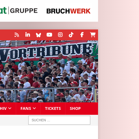
HIV
FANS
TICKETS
SHOP