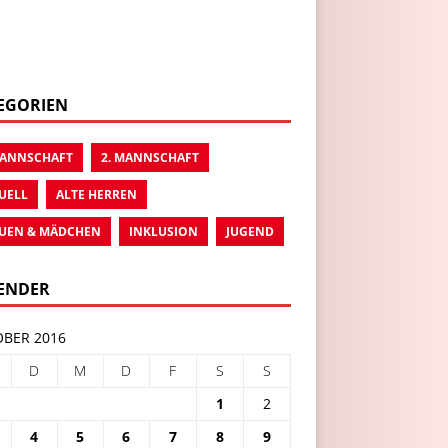
EGORIEN
MANNSCHAFT
2. MANNSCHAFT
UELL
ALTE HERREN
UEN & MÄDCHEN
INKLUSION
JUGEND
ENDER
BER 2016
D
M
D
F
S
S
1
2
4
5
6
7
8
9