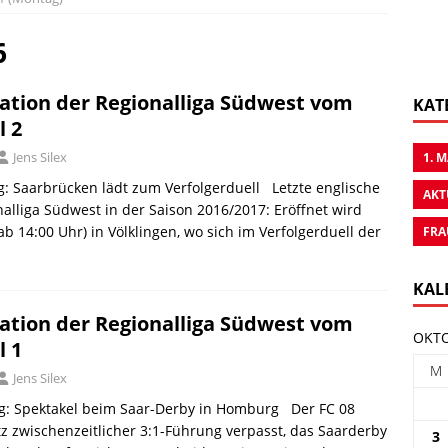
6
ation der Regionalliga Südwest vom
KAT
l 2
Jens Silex
1. 
g: Saarbrücken lädt zum Verfolgerduell Letzte englische
AKT
alliga Südwest in der Saison 2016/2017: Eröffnet wird
b 14:00 Uhr) in Völklingen, wo sich im Verfolgerduell der
FRA
KAL
ation der Regionalliga Südwest vom
OKTO
l 1
M
Jens Silex
ag: Spektakel beim Saar-Derby in Homburg Der FC 08
z zwischenzeitlicher 3:1-Führung verpasst, das Saarderby
3