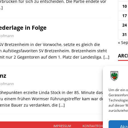
rbrücken für sich zu entscheiden. Die Partie endete vor
10
…]
17
24
ederlage in Folge
31
 Hofmann
« Sep
V Bretzenheim in der Vorwoche, setzte es gleich die
 Aufstiegsfavoriten SV Bretzenheim. Bretzenheim steht
ARC
it nur 2 Gegentoren auf dem 1. Platz der Landesliga.
[…]
inz
 Hofmann
Um dir ein 
öhepunkten erzielte Linda Stock in der 85. Minute das
Geräteinfor
 zu einem frühen Wormser Führungstreffer kam war der
Technologie
enise Bauer zu verdanken, die
[…]
auf dieser 
zurückziehs
IMPRESSUM
KONTAKTFORMULAR
D
Akz