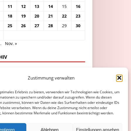
11
12
13
14
15
16
18
19
20
21
22
23
25
26
27
28
29
30
.
Nov. »
HIV
Zustimmung verwalten
optimales Erlebnis zu bieten, verwenden wir Technologien wie Cookies, um
mationen zu speichern und/oder darauf zuzugreifen. Wenn du diesen
n zustimmst, können wir Daten wie das Surfverhalten oder eindeutige IDs
Website verarbeiten. Wenn du deine Zustimmung nicht erteilst oder
t, können bestimmte Merkmale und Funktionen beeinträchtigt werden.
ATENSCHUTZERKLÄRUNG
COOKIE-RICHTLINIE (EU)
eptieren
Ablehnen
Einstellungen ansehen