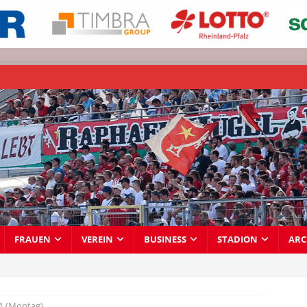
FRAUEN
VEREIN
BUSINESS
STADION
ARC
1 (Montag)