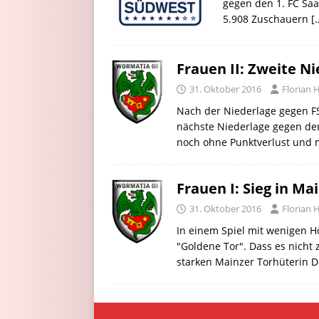
gegen den 1. FC Saa
5.908 Zuschauern
[
Frauen II: Zweite Ni
31. Oktober 2016
Florian
Nach der Niederlage gegen FS
nächste Niederlage gegen den
noch ohne Punktverlust und m
Frauen I: Sieg in Ma
31. Oktober 2016
Florian
In einem Spiel mit wenigen H
"Goldene Tor". Dass es nicht
starken Mainzer Torhüterin D