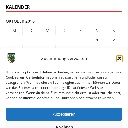
KALENDER
OKTOBER 2016
M
D
M
D
F
S
S
1
2
3
4
5
6
7
8
9
Zustimmung verwalten
10
11
12
13
14
15
16
17
18
19
20
21
22
23
Um dir ein optimales Erlebnis zu bieten, verwenden wir Technologien wie
Cookies, um Geräteinformationen zu speichern und/oder darauf
24
25
26
27
28
29
30
zuzugreifen. Wenn du diesen Technologien zustimmst, können wir Daten
31
wie das Surfverhalten oder eindeutige IDs auf dieser Website
verarbeiten. Wenn du deine Zustimmung nicht erteilst oder zurückziehst,
« Sep.
Nov. »
können bestimmte Merkmale und Funktionen beeinträchtigt werden.
ARCHIV
Akzeptieren
Ablehnen