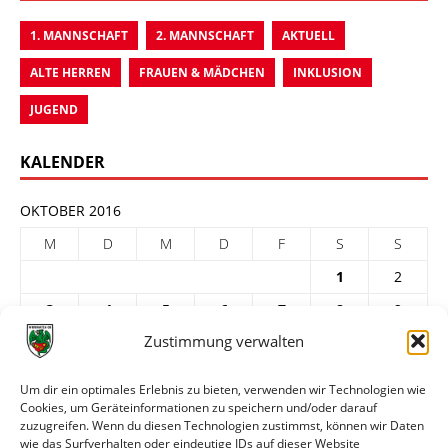
1. MANNSCHAFT
2. MANNSCHAFT
AKTUELL
ALTE HERREN
FRAUEN & MÄDCHEN
INKLUSION
JUGEND
KALENDER
OKTOBER 2016
M
D
M
D
F
S
S
1
2
3
4
5
6
7
8
9
Zustimmung verwalten
10
11
12
13
14
15
16
17
18
19
20
21
22
23
Um dir ein optimales Erlebnis zu bieten, verwenden wir Technologien wie
Cookies, um Geräteinformationen zu speichern und/oder darauf
24
25
26
27
28
29
30
zuzugreifen. Wenn du diesen Technologien zustimmst, können wir Daten
31
wie das Surfverhalten oder eindeutige IDs auf dieser Website