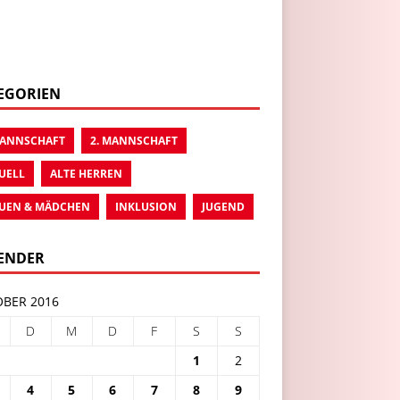
EGORIEN
MANNSCHAFT
2. MANNSCHAFT
UELL
ALTE HERREN
UEN & MÄDCHEN
INKLUSION
JUGEND
ENDER
BER 2016
D
M
D
F
S
S
1
2
4
5
6
7
8
9