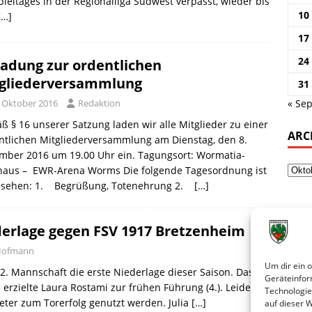
pieltages in der Regionalliga Südwest verpasst, wieder bis
10
[…]
17
24
ladung zur ordentlichen
gliederversammlung
31
. Oktober 2016
Redaktion
« Sep
 § 16 unserer Satzung laden wir alle Mitglieder zu einer
ARC
ntlichen Mitgliederversammlung am Dienstag, den 8.
mber 2016 um 19.00 Uhr ein. Tagungsort: Wormatia-
haus – EWR-Arena Worms Die folgende Tagesordnung ist
esehen: 1. Begrüßung, Totenehrung 2.
[…]
ederlage gegen FSV 1917 Bretzenheim
 Hofmann
Um dir ein 
2. Mannschaft die erste Niederlage dieser Saison. Das
Geräteinfor
erzielte Laura Rostami zur frühen Führung (4.). Leider
Technologie
eter zum Torerfolg genutzt werden. Julia
[…]
auf dieser 