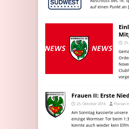
Abschluss des 16. S
auf einen Punkt an
Ein
Mit
25
Gemäß
Orde
Nove
Club
vorg
Frauen II: Erste Ni
25. Oktober 2016
Florian
Am Sonntag kassierte unsere 
einzige Wormser Tor beim 1:3 
konnte auch wieder kein Elfm