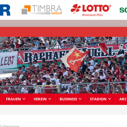
FRAUEN
VEREIN
BUSINESS
STADION
ARC
5 (Dienstag)