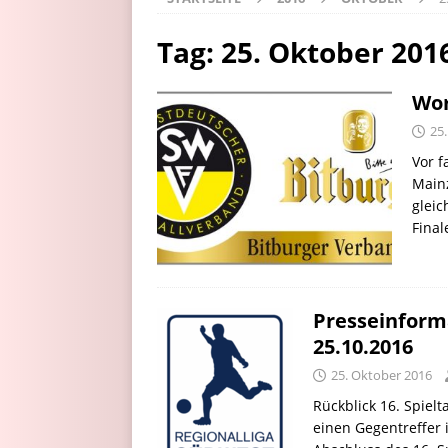
Tag:
25. Oktober 201
Wor
25
Vor f
Main
gleic
Final
Presseinform
25.10.2016
25. Oktober 2016
Rückblick 16. Spiel
einen Gegentreffer 