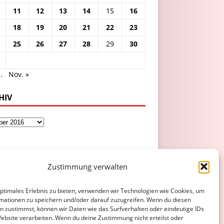
11
12
13
14
15
16
18
19
20
21
22
23
25
26
27
28
29
30
.
Nov. »
HIV
Zustimmung verwalten
optimales Erlebnis zu bieten, verwenden wir Technologien wie Cookies, um
mationen zu speichern und/oder darauf zuzugreifen. Wenn du diesen
n zustimmst, können wir Daten wie das Surfverhalten oder eindeutige IDs
Website verarbeiten. Wenn du deine Zustimmung nicht erteilst oder