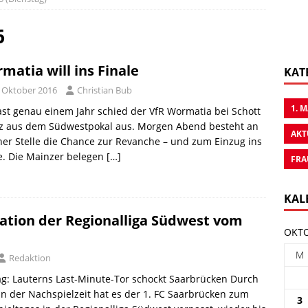
6
matia will ins Finale
KAT
. Oktober 2016
Christian Bub
1. 
ast genau einem Jahr schied der VfR Wormatia bei Schott
z aus dem Südwestpokal aus. Morgen Abend besteht an
AKT
her Stelle die Chance zur Revanche – und zum Einzug ins
e. Die Mainzer belegen
[…]
FRA
KAL
ation der Regionalliga Südwest vom
OKTO
M
Redaktion
tag: Lauterns Last-Minute-Tor schockt Saarbrücken Durch
in der Nachspielzeit hat es der 1. FC Saarbrücken zum
3