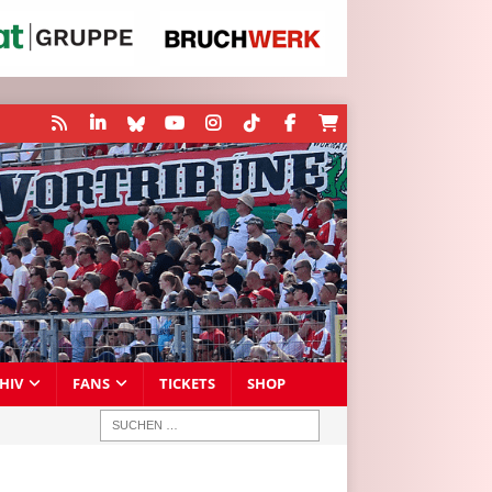
HIV
FANS
TICKETS
SHOP