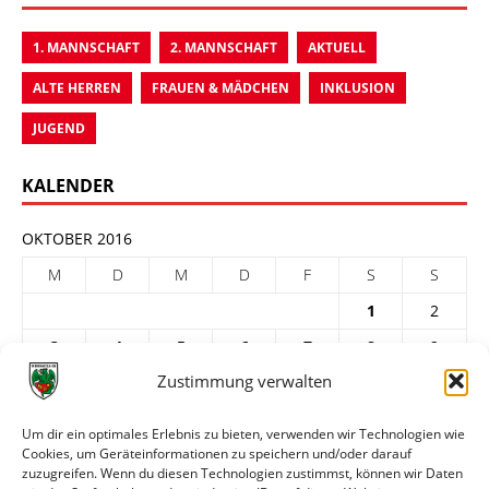
1. MANNSCHAFT
2. MANNSCHAFT
AKTUELL
ALTE HERREN
FRAUEN & MÄDCHEN
INKLUSION
JUGEND
KALENDER
OKTOBER 2016
M
D
M
D
F
S
S
1
2
3
4
5
6
7
8
9
Zustimmung verwalten
10
11
12
13
14
15
16
17
18
19
20
21
22
23
Um dir ein optimales Erlebnis zu bieten, verwenden wir Technologien wie
Cookies, um Geräteinformationen zu speichern und/oder darauf
24
25
26
27
28
29
30
zuzugreifen. Wenn du diesen Technologien zustimmst, können wir Daten