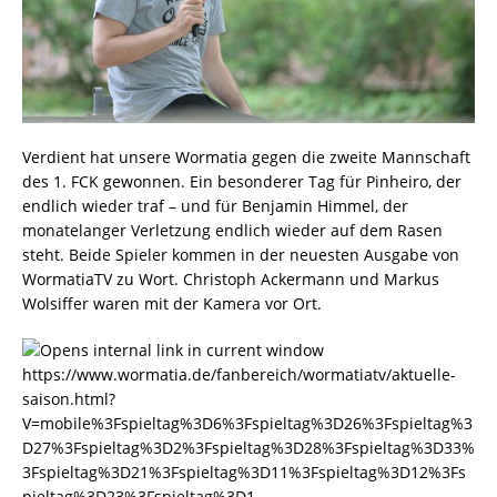
Verdient hat unsere Wormatia gegen die zweite Mannschaft
des 1. FCK gewonnen. Ein besonderer Tag für Pinheiro, der
endlich wieder traf – und für Benjamin Himmel, der
monatelanger Verletzung endlich wieder auf dem Rasen
steht. Beide Spieler kommen in der neuesten Ausgabe von
WormatiaTV zu Wort. Christoph Ackermann und Markus
Wolsiffer waren mit der Kamera vor Ort.
https://www.wormatia.de/fanbereich/wormatiatv/aktuelle-
saison.html?
V=mobile%3Fspieltag%3D6%3Fspieltag%3D26%3Fspieltag%3
D27%3Fspieltag%3D2%3Fspieltag%3D28%3Fspieltag%3D33%
3Fspieltag%3D21%3Fspieltag%3D11%3Fspieltag%3D12%3Fs
pieltag%3D23%3Fspieltag%3D1