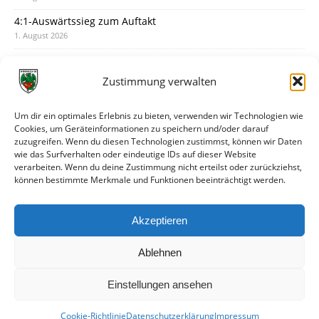
4:1-Auswärtssieg zum Auftakt
1. August 2026
Pokal: Wormatia muss zu Schott Mainz
31. Juli 2026
Zustimmung verwalten
Wormatia trauert um Jürgen Dinger
30. Juli 2026
Um dir ein optimales Erlebnis zu bieten, verwenden wir Technologien wie
Cookies, um Geräteinformationen zu speichern und/oder darauf
Deine Spielminute: 89+1
zuzugreifen. Wenn du diesen Technologien zustimmst, können wir Daten
28. Juli 2026
wie das Surfverhalten oder eindeutige IDs auf dieser Website
verarbeiten. Wenn du deine Zustimmung nicht erteilst oder zurückziehst,
Neuer Rückensponsor
können bestimmte Merkmale und Funktionen beeinträchtigt werden.
28. Juli 2026
Neue Podcast-Folge: So tickt Björn!
Akzeptieren
27. Juli 2026
Ablehnen
Einstellungen ansehen
Cookie-Richtlinie
Datenschutzerklärung
Impressum