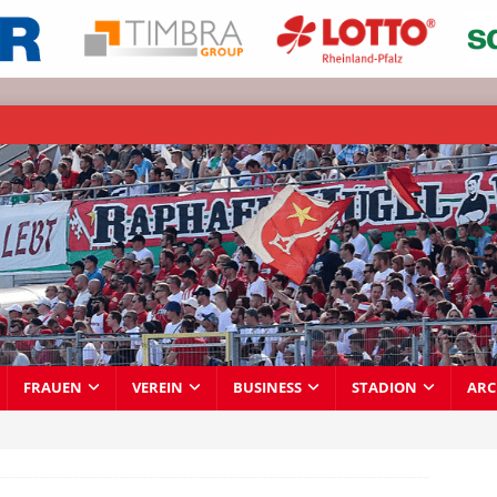
FRAUEN
VEREIN
BUSINESS
STADION
ARC