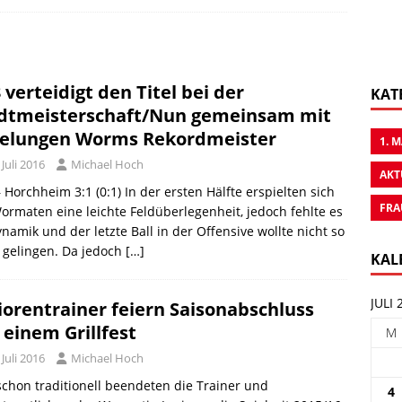
 verteidigt den Titel bei der
KAT
dtmeisterschaft/Nun gemeinsam mit
elungen Worms Rekordmeister
1. 
 Juli 2016
Michael Hoch
AKT
 Horchheim 3:1 (0:1) In der ersten Hälfte erspielten sich
FRA
ormaten eine leichte Feldüberlegenheit, jedoch fehlte es
namik und der letzte Ball in der Offensive wollte nicht so
 gelingen. Da jedoch
[…]
KAL
JULI 
iorentrainer feiern Saisonabschluss
 einem Grillfest
M
 Juli 2016
Michael Hoch
schon traditionell beendeten die Trainer und
4