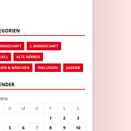
EGORIEN
MANNSCHAFT
2. MANNSCHAFT
UELL
ALTE HERREN
UEN & MÄDCHEN
INKLUSION
JUGEND
ENDER
2016
D
M
D
F
S
S
1
2
3
5
6
7
8
9
10