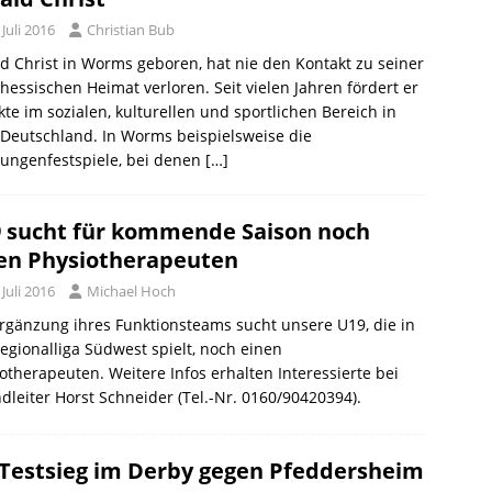
 Juli 2016
Christian Bub
d Christ in Worms geboren, hat nie den Kontakt zu seiner
hessischen Heimat verloren. Seit vielen Jahren fördert er
kte im sozialen, kulturellen und sportlichen Bereich in
Deutschland. In Worms beispielsweise die
ungenfestspiele, bei denen
[…]
 sucht für kommende Saison noch
en Physiotherapeuten
 Juli 2016
Michael Hoch
rgänzung ihres Funktionsteams sucht unsere U19, die in
egionalliga Südwest spielt, noch einen
otherapeuten. Weitere Infos erhalten Interessierte bei
dleiter Horst Schneider (Tel.-Nr. 0160/90420394).
-Testsieg im Derby gegen Pfeddersheim