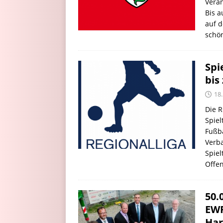
Veran
Bis a
auf d
schö
Spi
bis
18.
Die R
Spiel
Fußb
Verba
Spiel
Offen
50.
EWR
Har