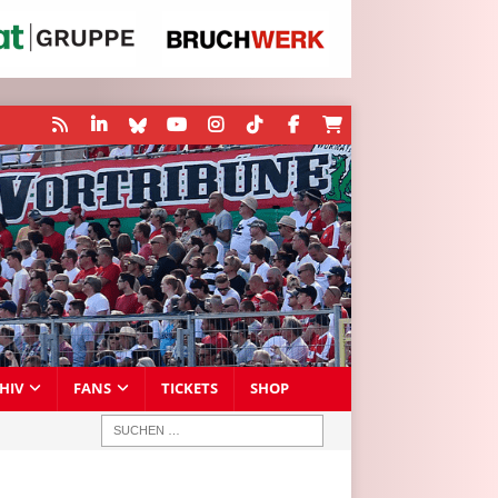
HIV
FANS
TICKETS
SHOP