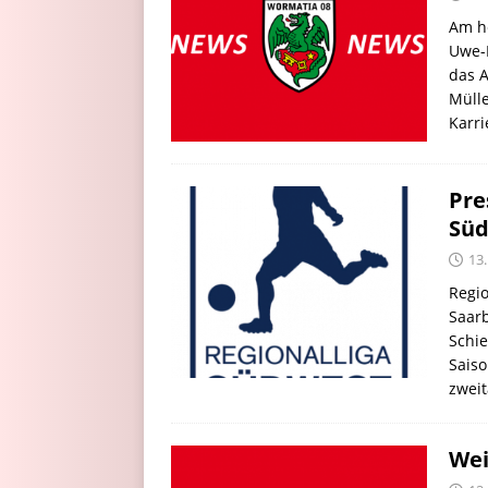
Am he
Uwe-B
das A
Mülle
Karr
Pre
Süd
13.
Regio
Saarb
Schie
Saiso
zwei
Wei