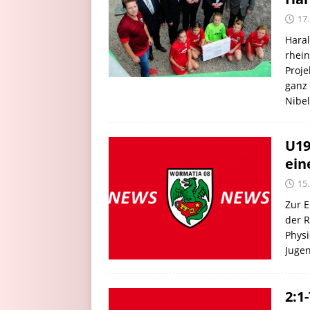
17.
Haral
rhein
Proje
ganz 
Nibel
U19
ein
15.
Zur E
der R
Physi
Jugen
2:1