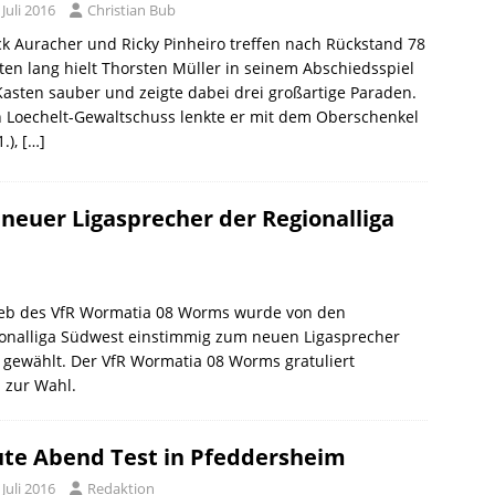
 Juli 2016
Christian Bub
ck Auracher und Ricky Pinheiro treffen nach Rückstand 78
en lang hielt Thorsten Müller in seinem Abschiedsspiel
asten sauber und zeigte dabei drei großartige Paraden.
 Loechelt-Gewaltschuss lenkte er mit dem Oberschenkel
1.),
[…]
neuer Ligasprecher der Regionalliga
rieb des VfR Wormatia 08 Worms wurde von den
ionalliga Südwest einstimmig zum neuen Ligasprecher
 gewählt. Der VfR Wormatia 08 Worms gratuliert
 zur Wahl.
te Abend Test in Pfeddersheim
 Juli 2016
Redaktion