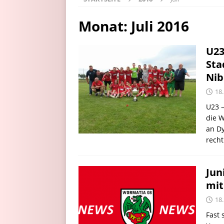
Monat:
Juli 2016
U23
Sta
Nib
18.
U23 –
die W
an Dy
recht
Jun
mit
18.
Fast 