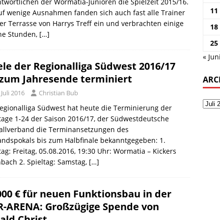
twortlichen der Wormatia-Junioren die Spielzeit 2015/16.
11
uf wenige Ausnahmen fanden sich auch fast alle Trainer
er Terrasse von Harrys Treff ein und verbrachten einige
18
ne Stunden,
[…]
25
« Jun
ele der Regionalliga Südwest 2016/17
 zum Jahresende terminiert
ARC
 Juli 2016
Christian Bub
egionalliga Südwest hat heute die Terminierung der
tage 1-24 der Saison 2016/17, der Südwestdeutsche
allverband die Terminansetzungen des
ndspokals bis zum Halbfinale bekanntgegeben: 1.
tag: Freitag, 05.08.2016, 19:30 Uhr: Wormatia – Kickers
bach 2. Spieltag: Samstag,
[…]
000 € für neuen Funktionsbau in der
-ARENA: Großzügige Spende von
ald Christ