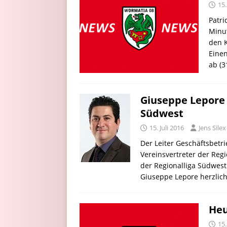
15.
Patri
Minut
den K
Einen
ab (3
Giuseppe Lepore 
Südwest
15. Juli 2016
Jens Silex
Der Leiter Geschäftsbet
Vereinsvertreter der Reg
der Regionalliga Südwest
Giuseppe Lepore herzlich
Heu
15.